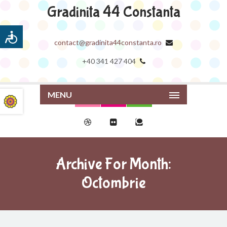
Gradinita 44 Constanta
contact@gradinita44constanta.ro
+40 341 427 404
MENU
Archive For Month:
Octombrie