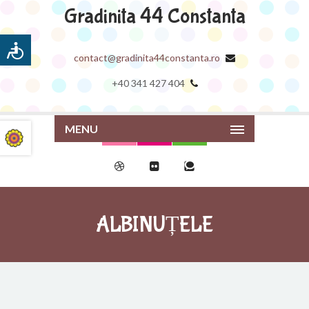
Gradinita 44 Constanta
contact@gradinita44constanta.ro
+40 341 427 404
MENU
ALBINUȚELE