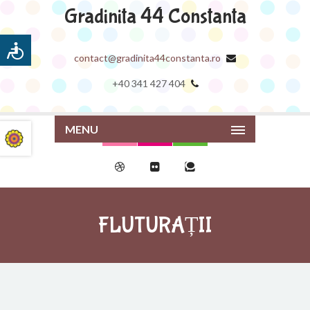
Gradinita 44 Constanta
contact@gradinita44constanta.ro
+40 341 427 404
MENU
FLUTURAȚII