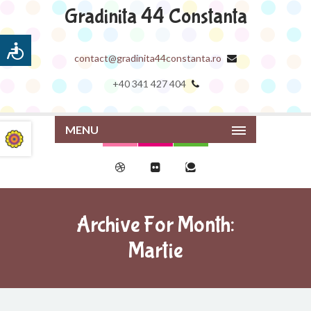
Gradinita 44 Constanta
contact@gradinita44constanta.ro
+40 341 427 404
MENU
Archive For Month:
Martie