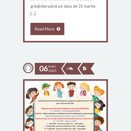
grădiniței până pe data de 31 martie
[…]
Read More
06
mart.
0
2025