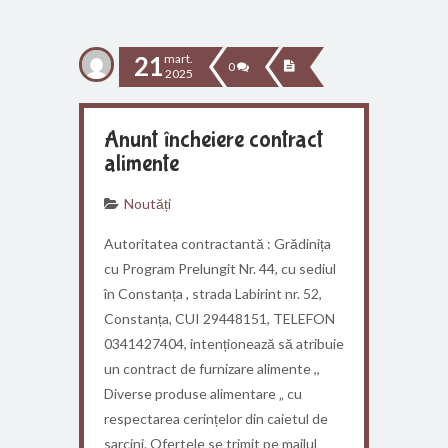
21
mart.
0
2025
Anunt încheiere contract
alimente
Noutăți
Autoritatea contractantă : Grădinița
cu Program Prelungit Nr. 44, cu sediul
în Constanța , strada Labirint nr. 52,
Constanța, CUI 29448151, TELEFON
0341427404, intenționează să atribuie
un contract de furnizare alimente ,,
Diverse produse alimentare „ cu
respectarea cerințelor din caietul de
sarcini. Ofertele se trimit pe mailul