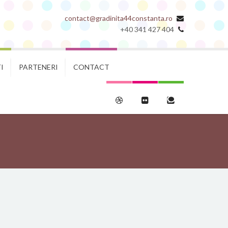
contact@gradinita44constanta.ro
+40 341 427 404
I
PARTENERI
CONTACT