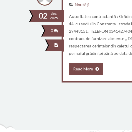
Noutăți
02
dec.
Autoritatea contractantă : Grădini
2025
44, cu sediul în Constanța , strada 
0
29448151, TELEFON 0341427404, i
contract de furnizare alimente ,, 
respectarea cerințelor din caietul d
pe mailul grădiniței până pe data 
Read More