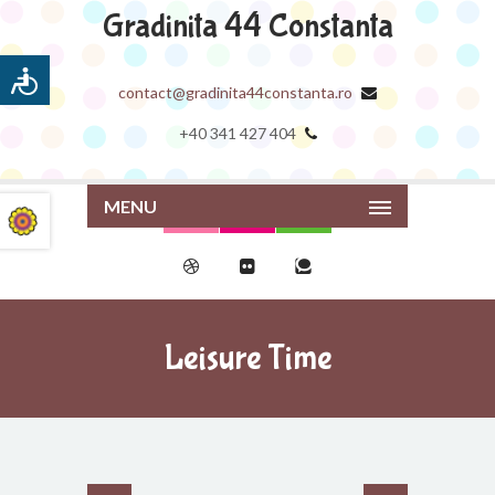
Gradinita 44 Constanta
contact@gradinita44constanta.ro
+40 341 427 404
MENU
Leisure Time