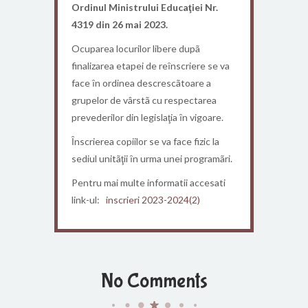
Ordinul Ministrului Educaţiei Nr.
4319 din 26 mai 2023.
Ocuparea locurilor libere dupã
finalizarea etapei de reȋnscriere se va
face ȋn ordinea descrescãtoare a
grupelor de vârstã cu respectarea
prevederilor din legislaţia ȋn vigoare.
Ȋnscrierea copiilor se va face fizic la
sediul unitãţii ȋn urma unei programãri.
Pentru mai multe informatii accesati
link-ul:
inscrieri 2023-2024(2)
No Comments