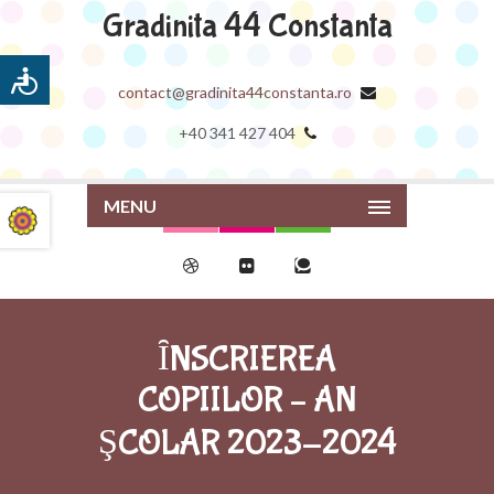
Gradinita 44 Constanta
contact@gradinita44constanta.ro
+40 341 427 404
MENU
ȊNSCRIEREA
COPIILOR – AN
ŞCOLAR 2023-2024