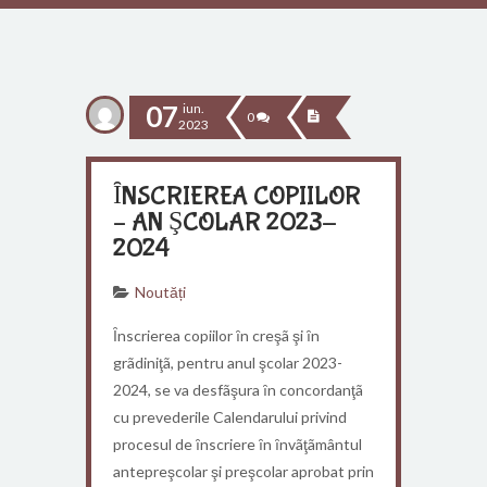
07
iun.
0
2023
ȊNSCRIEREA COPIILOR
– AN ŞCOLAR 2023-
2024
Noutăți
Ȋnscrierea copiilor ȋn creşã şi ȋn
grãdiniţã, pentru anul şcolar 2023-
2024, se va desfãşura ȋn concordanţã
cu prevederile Calendarului privind
procesul de ȋnscriere ȋn ȋnvãţãmântul
antepreşcolar şi preşcolar aprobat prin