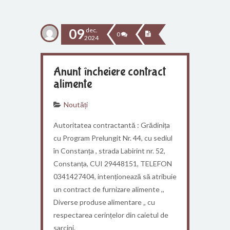
09
dec.
0
2024
Anunt încheiere contract
alimente
Noutăți
Autoritatea contractantă : Grădinița
cu Program Prelungit Nr. 44, cu sediul
în Constanța , strada Labirint nr. 52,
Constanța, CUI 29448151, TELEFON
0341427404, intenționează să atribuie
un contract de furnizare alimente ,,
Diverse produse alimentare „ cu
respectarea cerințelor din caietul de
sarcini.