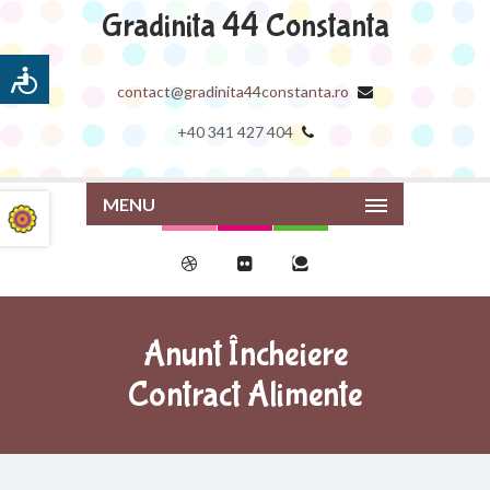
Gradinita 44 Constanta
contact@gradinita44constanta.ro
+40 341 427 404
MENU
Anunt Încheiere
Contract Alimente