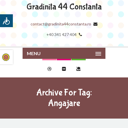
Gradinita 44 Constanta
contact@gradinita44constanta.ro
+40 341 427 404
MENU
Archive For Tag:
Angajare