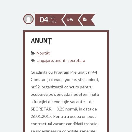
04
ian.
0
2017
ANUNȚ
Noutăți
angajare
,
anunt
,
secretara
Grădinița cu Program Prelungit nr.44
Constanța canada goose, str. Labirint,
nr.52, organizează concurs pentru
ocuparea pe perioadă nedeterminată
a funcției de execuție vacante – de
SECRETAR – 0,25 normă, în data de
26.01.2017. Pentru a ocupa un post
contractual vacant candidații trebuie
să îndeplinească condițiile generale,