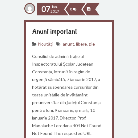
07
ian.
0
2017
Anunt important
Noutăți
anunt
,
libere
,
zile
Consiliul de administrație al
Inspectoratului Școlar Județean
Constanța, întrunit în regim de
urgență sâmbătă, 7 ianuarie 2017, a
hotărât suspendarea cursurilor din
toate unitățile de învățământ
preuniversitar din județul Constanța
pentru luni, 9 ianuarie, și marți, 10
ianuarie 2017. Director, Prof.
Manolache Loredana 404 Not Found
Not Found The requested URL