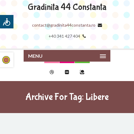
Gradinita 44 Constanta
contact@gradinita44constanta.ro
+40 341 427 404
MENU
Archive For Tag: Libere